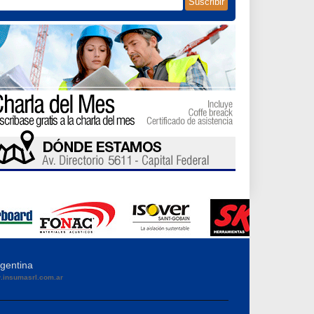
rgentina
insumasrl.com.ar