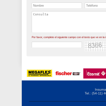
Por favor, complete el siguiente campo con el texto que ve en la
Insuma 
Tel.: (54-11)