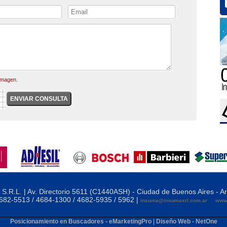
 imagen.
S.R.L. | Av. Directorio 5611 (C1440ASH) - Ciudad de Buenos Aires - A
 4682-5513 / 4684-1300 / 4682-5935 / 5962 |
insuma@insumasrl.com.ar
www.
Posicionamiento en Buscadores - eMarketingPro
|
Diseño Web - NetOne