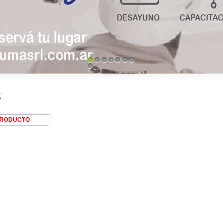
1
2
3
4
5
6
7
8
s
PRODUCTO