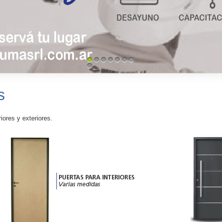
1
2
3
4
5
6
7
8
s
iores y exteriores.